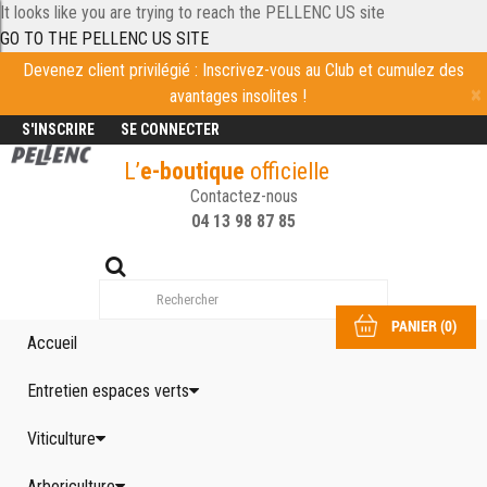
It looks like you are trying to reach the PELLENC US site
GO TO THE PELLENC US SITE
Devenez client privilégié : Inscrivez-vous au Club et cumulez des
avantages insolites !
S'INSCRIRE
SE CONNECTER
L’
e-boutique
officielle
Contactez-nous
04 13 98 87 85
PANIER
(
0
)
Accueil
Entretien espaces verts
Viticulture
Arboriculture