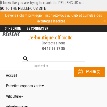
It looks like you are trying to reach the PELLENC US site
GO TO THE PELLENC US SITE
Devenez client privilégié : Inscrivez-vous au Club et cumulez des
avantages insolites !
S'INSCRIRE
SE CONNECTER
L’
e-boutique
officielle
Contactez-nous
04 13 98 87 85
PANIER
(
0
)
Accueil
Entretien espaces verts
Viticulture
Arboriculture