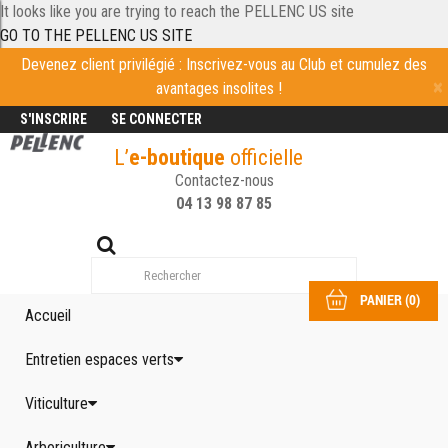
It looks like you are trying to reach the PELLENC US site
GO TO THE PELLENC US SITE
Devenez client privilégié : Inscrivez-vous au Club et cumulez des
avantages insolites !
S'INSCRIRE
SE CONNECTER
L’
e-boutique
officielle
Contactez-nous
04 13 98 87 85
PANIER
(
0
)
Accueil
Entretien espaces verts
Viticulture
Arboriculture