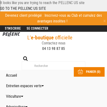
It looks like you are trying to reach the PELLENC US site
GO TO THE PELLENC US SITE
Devenez client privilégié : Inscrivez-vous au Club et cumulez des
avantages insolites !
S'INSCRIRE
SE CONNECTER
L’
e-boutique
officielle
Contactez-nous
04 13 98 87 85
PANIER
(
0
)
Accueil
Entretien espaces verts
Viticulture
Arboriculture