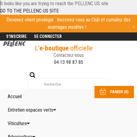
It looks like you are trying to reach the PELLENC US site
GO TO THE PELLENC US SITE
Devenez client privilégié : Inscrivez-vous au Club et cumulez des
avantages insolites !
S'INSCRIRE
SE CONNECTER
L’
e-boutique
officielle
Contactez-nous
04 13 98 87 85
PANIER
(
0
)
Accueil
Entretien espaces verts
Viticulture
Arboriculture