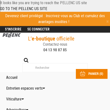
It looks like you are trying to reach the PELLENC US site
GO TO THE PELLENC US SITE
Devenez client privilégié : Inscrivez-vous au Club et cumulez des
avantages insolites !
S'INSCRIRE
SE CONNECTER
L’
e-boutique
officielle
Contactez-nous
04 13 98 87 85
PANIER
(
0
)
Accueil
Entretien espaces verts
Viticulture
Arboriculture