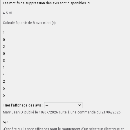
Les motifs de suppression des avis sont disponibles
ici
.
4.5
/5
Calculé à partir de
8
avis client(s)
1
0
2
0
3
1
4
2
5
5
Trier l'affichage des avis :
Mary Jean D.
publié le 10/07/2026
suite à une commande du 21/06/2026
5/5
J'espère qu'ils sont efficaces pour le maniement d'un sécateur électrique et