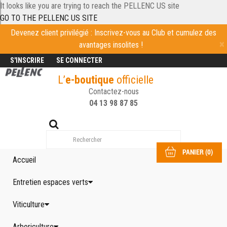
It looks like you are trying to reach the PELLENC US site
GO TO THE PELLENC US SITE
Devenez client privilégié : Inscrivez-vous au Club et cumulez des
avantages insolites !
S'INSCRIRE
SE CONNECTER
L’
e-boutique
officielle
Contactez-nous
04 13 98 87 85
PANIER
(
0
)
Accueil
Entretien espaces verts
Viticulture
Arboriculture