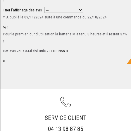
1
Trier l'affichage des avis :
Y J.
publié le 09/11/2024
suite à une commande du 22/10/2024
5/5
Pour le premier jour d'utilisation la batterie M a tenu 8 heures et il restait 37%
!
Cet avis vous a-t-il été utile ?
Oui
0
Non
0
×
SERVICE CLIENT
04 13 98 87 85