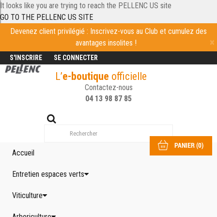
It looks like you are trying to reach the PELLENC US site
GO TO THE PELLENC US SITE
Devenez client privilégié : Inscrivez-vous au Club et cumulez des
avantages insolites !
S'INSCRIRE
SE CONNECTER
L’
e-boutique
officielle
Contactez-nous
04 13 98 87 85
PANIER
(
0
)
Accueil
Entretien espaces verts
Viticulture
Arboriculture