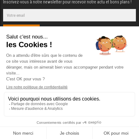
Inscrivez-vous à notre newsletter pour recevoir notre actu et bons plans !
S'ABONNER
+ D'INFOS SUR LA SOCIÉTÉ
pellenc.com
Pellenc S.A.S
Quartier Notre Dame – 84120 Pertuis – France - Tél :
04 13 98 87 85