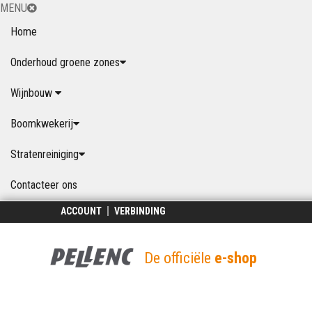
MENU
Home
Onderhoud groene zones
Wijnbouw
Boomkwekerij
Stratenreiniging
Contacteer ons
ACCOUNT
VERBINDING
De officiële
e-shop