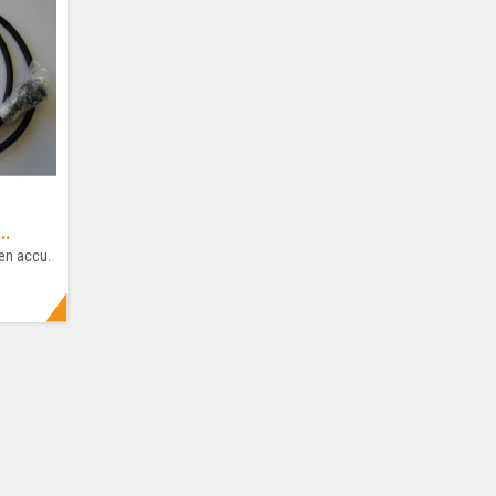
..
en accu.