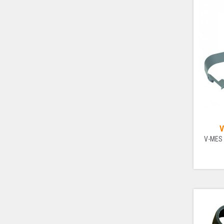
V
V-MES 