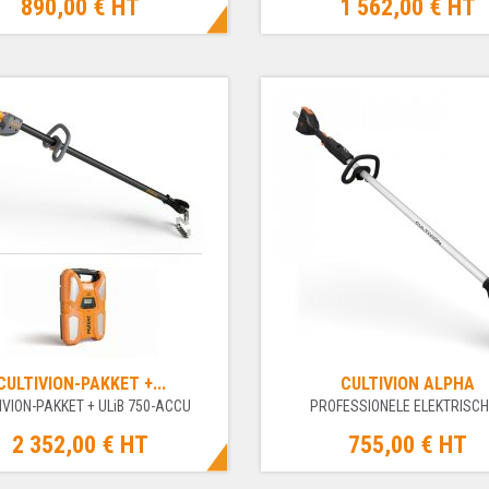
890,00 €
HT
1 562,00 €
HT
CULTIVION-PAKKET +...
CULTIVION ALPHA
IVION-PAKKET + ULiB 750-ACCU
PROFESSIONELE ELEKTRISCHE
2 352,00 €
HT
755,00 €
HT