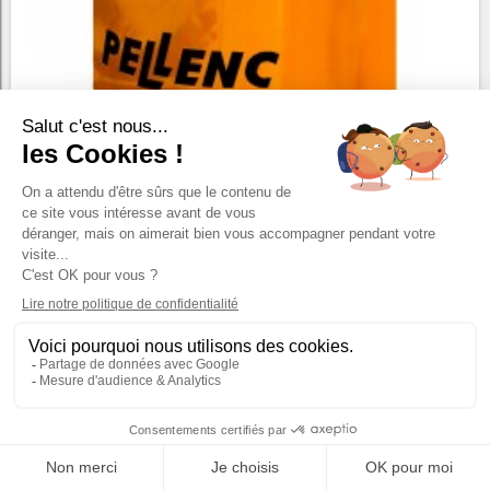
BESCHERMZAK EXD
EXD-BESCHERMHOES voor professionele...
24,08 €
HT