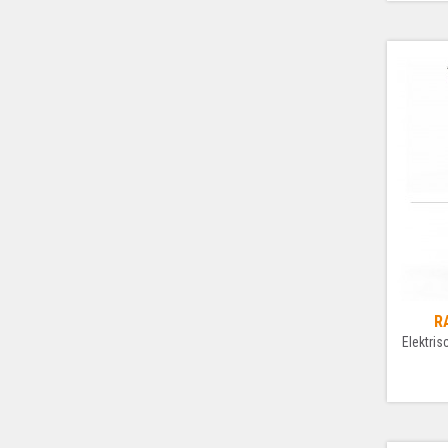
R
Elektri