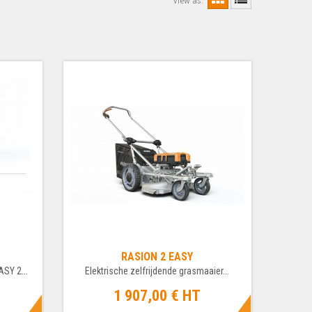
View as:
RASION 2 EASY
SY 2...
Elektrische zelfrijdende grasmaaier...
1 907,00 €
HT