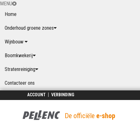
MENU
Home
Onderhoud groene zones
Wijnbouw
Boomkwekerij
Stratenreiniging
Contacteer ons
ACCOUNT
VERBINDING
De officiële
e-shop