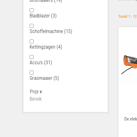
Bosmaaiers
(19)
Bladblazer
(3)
Toont 1 - 1
Schoffelmachine
(15)
Kettingzagen
(4)
Accu's
(31)
Grasmaaier
(5)
Prijs
v
Bereik:
De ele