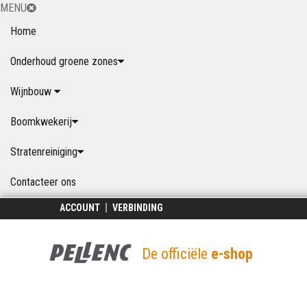
MENU
Home
Onderhoud groene zones
Wijnbouw
Boomkwekerij
Stratenreiniging
Contacteer ons
ACCOUNT
VERBINDING
De officiële
e-shop