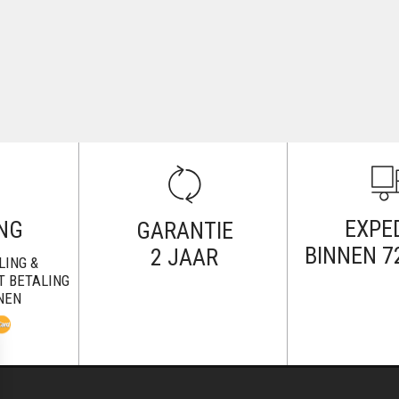
EXPED
NG
GARANTIE
BINNEN 7
2 JAAR
LING &
T BETALING
NEN