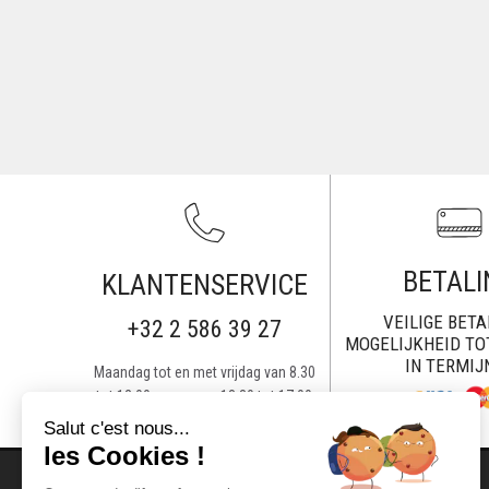
BETALI
KLANTENSERVICE
VEILIGE BETA
+32 2 586 39 27
MOGELIJKHEID TO
IN TERMIJ
Maandag tot en met vrijdag van 8.30
tot 12.00 uur en van 13.30 tot 17.00
uur