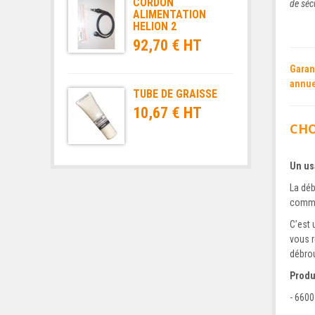
CORDON
de sécu
ALIMENTATION
HELION 2
92,70 € HT
Garan
annuel
TUBE DE GRAISSE
10,67 € HT
CHO
Un us
La déb
comme
C’est 
vous r
débrou
Produ
- 6600