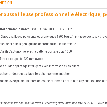
RIPTION
roussailleuse professionnelle électrique, 
uoi acheter la débroussailleuse EXCELION 2 DH ?
débroussailleuse puissante et silencieuse 6600 tours/min (avec couteaux broye
ncieuse et plus légère qu’une débroussailleuse thermique
u’à 3h d’autonomie avec la batterie dorsale ULiB 1500
ètre de coupe de 420 mm avec fil
née guidon : pilotage intelligent avec informations en direct
ications : débroussaillage forestier comme entretien
atible avec plusieurs têtes de coupe et lames dont la tête city cut, solution al
ssailleuse vendue sans batterie ni chargeur, livrée avec une tête TAP CUT 3 avec fil