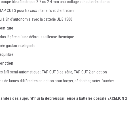
de coupe bleu électrique 2.7 ou 2.4 mm anti-collage et haute résistance
 TAP CUT 3 pour travaux intensifs et d’entretien
u’à 3h d’autonomie avec la batterie ULiB 1500
nomique
plus légère qu’une débroussailleuse thermique
née guidon intelligente
 équilibré
fonction
tes à fil semi-automatique : TAP CUT 3 de série, TAP CUT 2 en option
pes de lames différentes en option pour broyer, désherber, scier, faucher
ndez dès aujourd’hui la débroussailleuse à batterie dorsale EXCELION 2