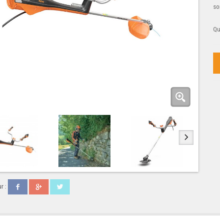
so
Qu
r :