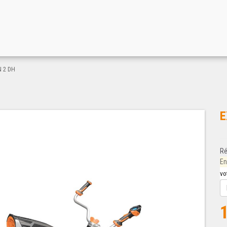
 2 DH
E
Ré
En