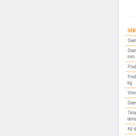
DÉB
Diam
Diam
mm
Poid
Poid
kg
Vite
Diam
Tête
lame
Kit 