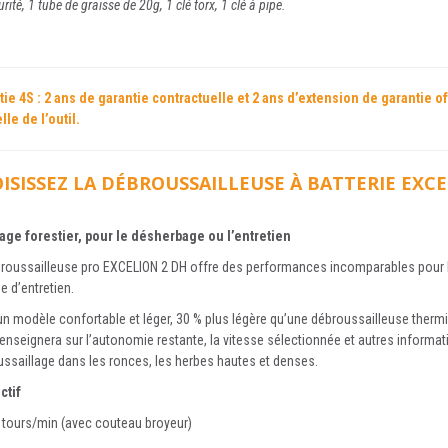
rité, 1 tube de graisse de 20g, 1 clé torx, 1 clé à pipe.
tie 4S : 2 ans de garantie contractuelle et 2 ans d’extension de garantie
le de l’outil.
ISISSEZ LA DÉBROUSSAILLEUSE À BATTERIE EXCE
age forestier, pour le désherbage ou l’entretien
roussailleuse pro EXCELION 2 DH offre des performances incomparables pour la 
 d’entretien.
un modèle confortable et léger, 30 % plus légère qu’une débroussailleuse therm
enseignera sur l’autonomie restante, la vitesse sélectionnée et autres informat
ssaillage dans les ronces, les herbes hautes et denses.
ctif
 tours/min (avec couteau broyeur)