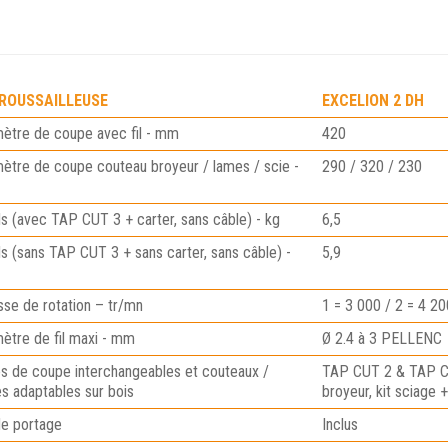
ROUSSAILLEUSE
EXCELION 2 DH
ètre de coupe avec fil - mm
420
ètre de coupe couteau broyeur / lames / scie -
290 / 320 / 230
s (avec TAP CUT 3 + carter, sans câble) - kg
6,5
s (sans TAP CUT 3 + sans carter, sans câble) -
5,9
sse de rotation – tr/mn
1 = 3 000 / 2 = 4 20
ètre de fil maxi - mm
Ø 2.4 à 3 PELLENC
s de coupe interchangeables et couteaux /
TAP CUT 2 & TAP CU
s adaptables sur bois
broyeur, kit sciage 
de portage
Inclus