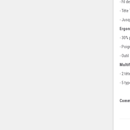
- Fil 
- Tête
- Jusq
Ergo
- 30% 
- Poig
- Outil
Multi
- 2 tê
- 5 ty
Comma