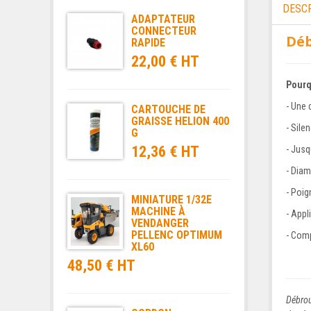
DESC
ADAPTATEUR
CONNECTEUR
Déb
RAPIDE
22,00 € HT
Pourq
- Une 
CARTOUCHE DE
GRAISSE HELION 400
- Sile
G
12,36 € HT
- Jusq
- Diam
- Poig
MINIATURE 1/32E
MACHINE À
- Appl
VENDANGER
PELLENC OPTIMUM
- Comp
XL60
48,50 € HT
Débrou